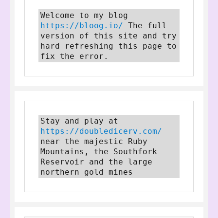
Welcome to my blog 
https://bloog.io/
 The full 
version of this site and try 
hard refreshing this page to 
fix the error.
Stay and play at 
https://doubledicerv.com/
near the majestic Ruby 
Mountains, the Southfork 
Reservoir and the large 
northern gold mines