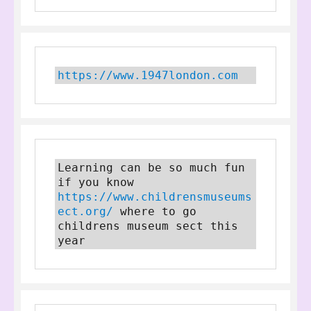
https://www.1947london.com
Learning can be so much fun 
if you know 
https://www.childrensmuseums
ect.org/
 where to go 
childrens museum sect this 
year