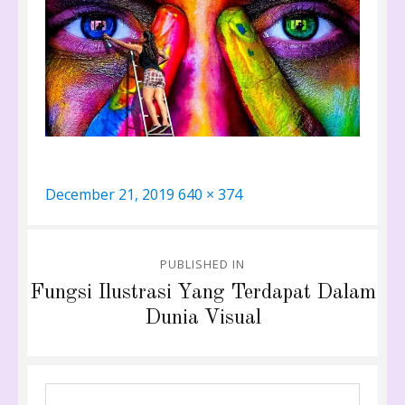
Posted
Full
December 21, 2019
640 × 374
on
size
Post
PUBLISHED IN
navigation
Fungsi Ilustrasi Yang Terdapat Dalam
Dunia Visual