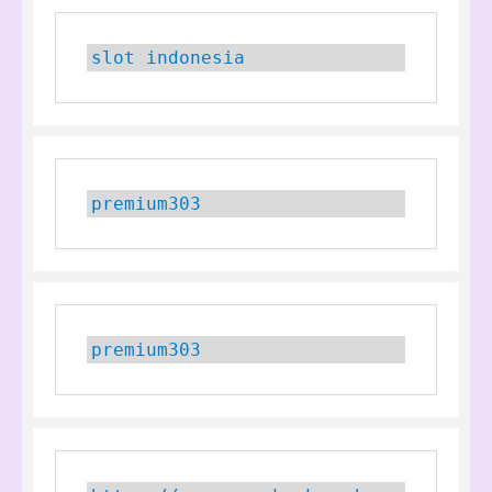
slot indonesia
premium303
premium303