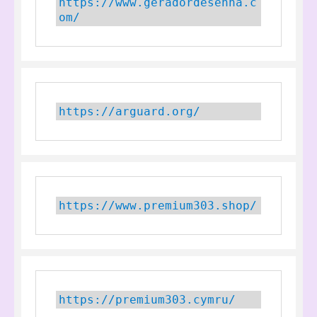
https://www.geradordesenha.c
om/
https://arguard.org/
https://www.premium303.shop/
https://premium303.cymru/