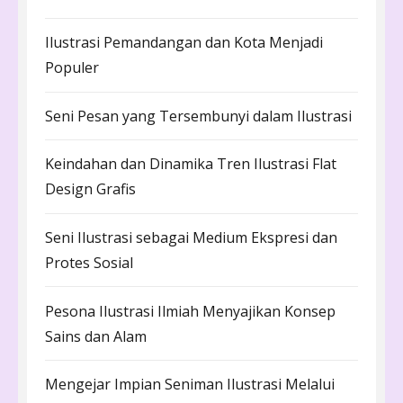
Ilustrasi Pemandangan dan Kota Menjadi
Populer
Seni Pesan yang Tersembunyi dalam Ilustrasi
Keindahan dan Dinamika Tren Ilustrasi Flat
Design Grafis
Seni Ilustrasi sebagai Medium Ekspresi dan
Protes Sosial
Pesona Ilustrasi Ilmiah Menyajikan Konsep
Sains dan Alam
Mengejar Impian Seniman Ilustrasi Melalui