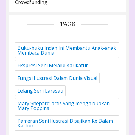
Crowdfunding
TAGS
Buku-buku Indah Ini Membantu Anak-anak
Membaca Dunia
Ekspresi Seni Melalui Karikatur
Fungsi Ilustrasi Dalam Dunia Visual
Lelang Seni Larasati
Mary Shepard: artis yang menghidupkan
Mary Poppins
Pameran Seni Ilustrasi Disajikan Ke Dalam
Kartun