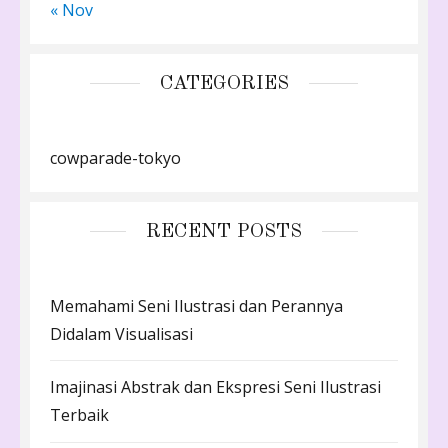
« Nov
CATEGORIES
cowparade-tokyo
RECENT POSTS
Memahami Seni Ilustrasi dan Perannya
Didalam Visualisasi
Imajinasi Abstrak dan Ekspresi Seni Ilustrasi
Terbaik