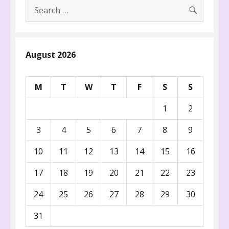
SEARC
Search
for:
August 2026
M
T
W
T
F
S
S
1
2
3
4
5
6
7
8
9
10
11
12
13
14
15
16
17
18
19
20
21
22
23
24
25
26
27
28
29
30
31