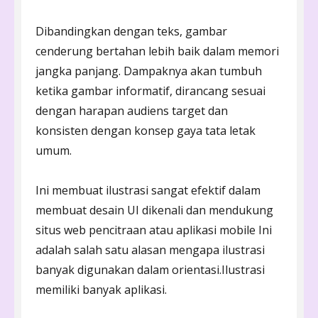
Dibandingkan dengan teks, gambar
cenderung bertahan lebih baik dalam memori
jangka panjang. Dampaknya akan tumbuh
ketika gambar informatif, dirancang sesuai
dengan harapan audiens target dan
konsisten dengan konsep gaya tata letak
umum.
Ini membuat ilustrasi sangat efektif dalam
membuat desain UI dikenali dan mendukung
situs web pencitraan atau aplikasi mobile Ini
adalah salah satu alasan mengapa ilustrasi
banyak digunakan dalam orientasi.Ilustrasi
memiliki banyak aplikasi.