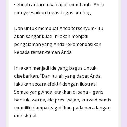
sebuah antarmuka dapat membantu Anda
menyelesaikan tugas-tugas penting.
Dan untuk membuat Anda tersenyum? itu
akan sangat kuat! Ini akan menjadi
pengalaman yang Anda rekomendasikan
kepada teman-teman Anda.
Ini akan menjadi ide yang bagus untuk
disebarkan. “Dan itulah yang dapat Anda
lakukan secara efektif dengan ilustrasi.
Semua yang Anda letakkan di sana – garis,
bentuk, warna, ekspresi wajah, kurva dinamis
memiliki dampak signifikan pada peradangan
emosional.