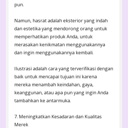
pun.
Namun, hasrat adalah eksterior yang indah
dan estetika yang mendorong orang untuk
memperhatikan produk Anda, untuk
merasakan kenikmatan menggunakannya
dan ingin menggunakannya kembali.
Ilustrasi adalah cara yang terverifikasi dengan
baik untuk mencapai tujuan ini karena
mereka menambah keindahan, gaya,
keanggunan, atau apa pun yang ingin Anda
tambahkan ke antarmuka.
7. Meningkatkan Kesadaran dan Kualitas
Merek