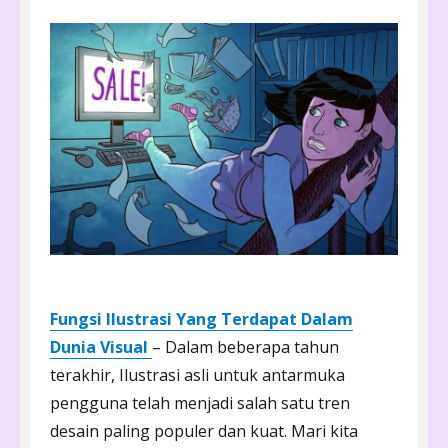
Fungsi Ilustrasi Yang Terdapat Dalam
Dunia Visual
– Dalam beberapa tahun
terakhir, Ilustrasi asli untuk antarmuka
pengguna telah menjadi salah satu tren
desain paling populer dan kuat. Mari kita