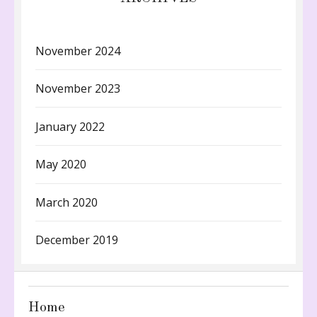
November 2024
November 2023
January 2022
May 2020
March 2020
December 2019
Home