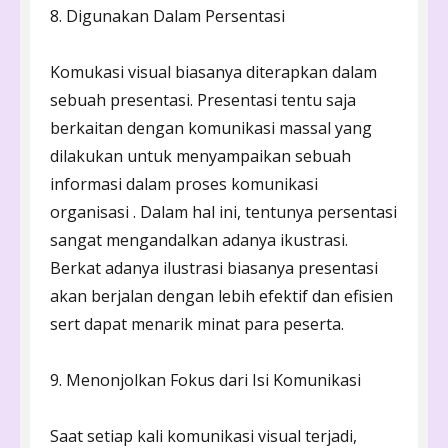
8. Digunakan Dalam Persentasi
Komukasi visual biasanya diterapkan dalam
sebuah presentasi. Presentasi tentu saja
berkaitan dengan komunikasi massal yang
dilakukan untuk menyampaikan sebuah
informasi dalam proses komunikasi
organisasi . Dalam hal ini, tentunya persentasi
sangat mengandalkan adanya ikustrasi.
Berkat adanya ilustrasi biasanya presentasi
akan berjalan dengan lebih efektif dan efisien
sert dapat menarik minat para peserta.
9. Menonjolkan Fokus dari Isi Komunikasi
Saat setiap kali komunikasi visual terjadi,