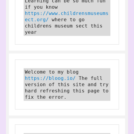
Learning can be so much fun 
if you know 
https://www.childrensmuseums
ect.org/
 where to go 
childrens museum sect this 
year
Welcome to my blog 
https://bloog.io/
 The full 
version of this site and try 
hard refreshing this page to 
fix the error.