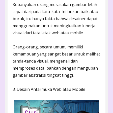
Kebanyakan orang merasakan gambar lebih
cepat daripada kata-kata. Ini bukan baik atau
buruk, itu hanya fakta bahwa desainer dapat
menggunakan untuk meningkatkan kinerja
visual dari tata letak web atau mobile.
Orang-orang, secara umum, memiliki
kemampuan yang sangat besar untuk melihat
tanda-tanda visual, mengenali dan
memproses data, bahkan dengan mengubah
gambar abstraksi tingkat tinggi.
3. Desain Antarmuka Web atau Mobile