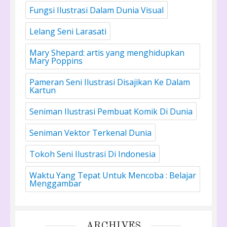
Fungsi Ilustrasi Dalam Dunia Visual
Lelang Seni Larasati
Mary Shepard: artis yang menghidupkan
Mary Poppins
Pameran Seni Ilustrasi Disajikan Ke Dalam
Kartun
Seniman Ilustrasi Pembuat Komik Di Dunia
Seniman Vektor Terkenal Dunia
Tokoh Seni Ilustrasi Di Indonesia
Waktu Yang Tepat Untuk Mencoba : Belajar
Menggambar
ARCHIVES