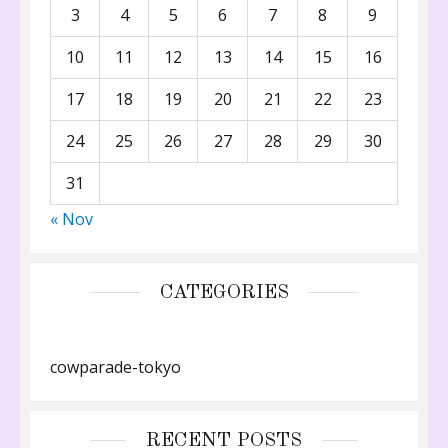
3
4
5
6
7
8
9
10
11
12
13
14
15
16
17
18
19
20
21
22
23
24
25
26
27
28
29
30
31
« Nov
CATEGORIES
cowparade-tokyo
RECENT POSTS