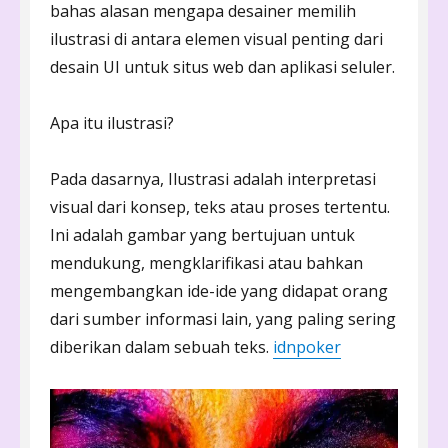
bahas alasan mengapa desainer memilih
ilustrasi di antara elemen visual penting dari
desain UI untuk situs web dan aplikasi seluler.
Apa itu ilustrasi?
Pada dasarnya, Ilustrasi adalah interpretasi
visual dari konsep, teks atau proses tertentu.
Ini adalah gambar yang bertujuan untuk
mendukung, mengklarifikasi atau bahkan
mengembangkan ide-ide yang didapat orang
dari sumber informasi lain, yang paling sering
diberikan dalam sebuah teks.
idnpoker