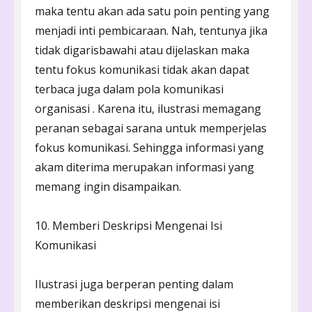
maka tentu akan ada satu poin penting yang
menjadi inti pembicaraan. Nah, tentunya jika
tidak digarisbawahi atau dijelaskan maka
tentu fokus komunikasi tidak akan dapat
terbaca juga dalam pola komunikasi
organisasi . Karena itu, ilustrasi memagang
peranan sebagai sarana untuk memperjelas
fokus komunikasi. Sehingga informasi yang
akam diterima merupakan informasi yang
memang ingin disampaikan.
10. Memberi Deskripsi Mengenai Isi
Komunikasi
Ilustrasi juga berperan penting dalam
memberikan deskripsi mengenai isi