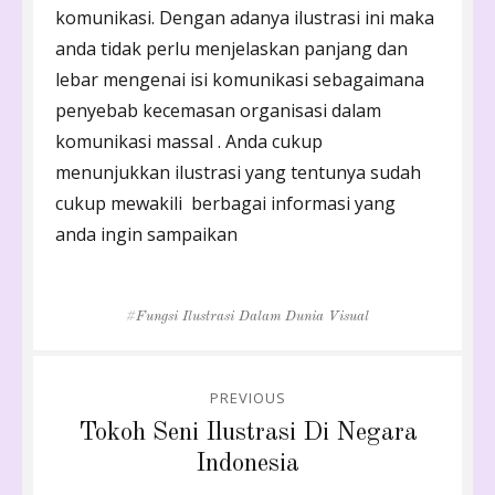
komunikasi. Dengan adanya ilustrasi ini maka
anda tidak perlu menjelaskan panjang dan
lebar mengenai isi komunikasi sebagaimana
penyebab kecemasan organisasi dalam
komunikasi massal . Anda cukup
menunjukkan ilustrasi yang tentunya sudah
cukup mewakili berbagai informasi yang
anda ingin sampaikan
Tags
Fungsi Ilustrasi Dalam Dunia Visual
Post
PREVIOUS
navigation
Previous
Tokoh Seni Ilustrasi Di Negara
post:
Indonesia