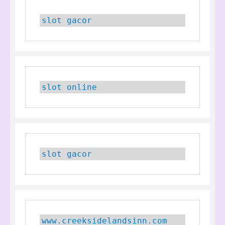
slot gacor
slot online
slot gacor
www.creeksidelandsinn.com