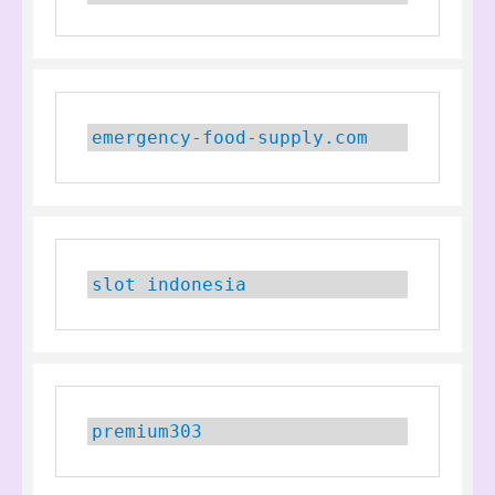
emergency-food-supply.com
slot indonesia
premium303