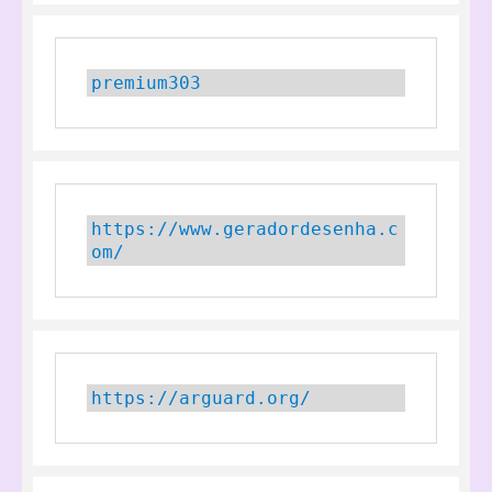
premium303
https://www.geradordesenha.c
om/
https://arguard.org/