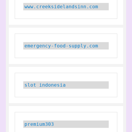
www.creeksidelandsinn.com
emergency-food-supply.com
slot indonesia
premium303