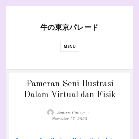
牛の東京パレード
MENU
Pameran Seni Ilustrasi
Dalam Virtual dan Fisik
Author
Posted
Andrew Pearson
on
November 17, 2023