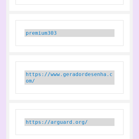
premium303
https://www.geradordesenha.c
om/
https://arguard.org/