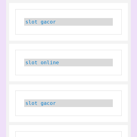
slot gacor
slot online
slot gacor