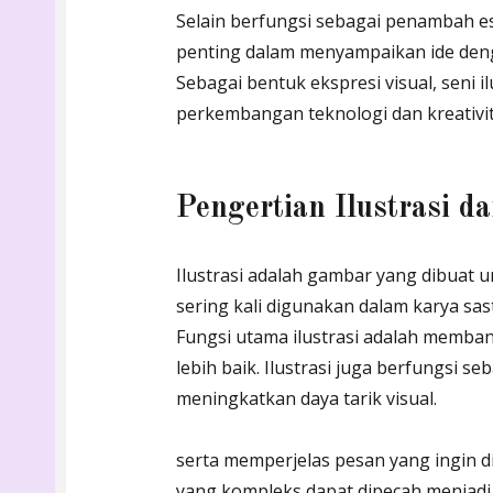
Selain berfungsi sebagai penambah est
penting dalam menyampaikan ide denga
Sebagai bentuk ekspresi visual, seni 
perkembangan teknologi dan kreativi
Pengertian Ilustrasi 
Ilustrasi adalah gambar yang dibuat 
sering kali digunakan dalam karya sas
Fungsi utama ilustrasi adalah memba
lebih baik. Ilustrasi juga berfungsi s
meningkatkan daya tarik visual.
serta memperjelas pesan yang ingin di
yang kompleks dapat dipecah menjadi