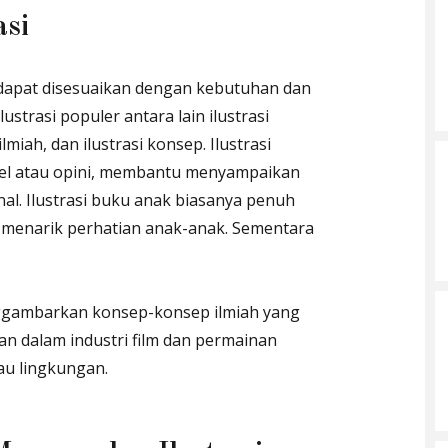
asi
g dapat disesuaikan dengan kebutuhan dan
ustrasi populer antara lain ilustrasi
 ilmiah, dan ilustrasi konsep. Ilustrasi
ikel atau opini, membantu menyampaikan
al. Ilustrasi buku anak biasanya penuh
k menarik perhatian anak-anak. Sementara
nggambarkan konsep-konsep ilmiah yang
kan dalam industri film dan permainan
tau lingkungan.