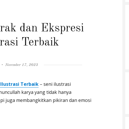
trak dan Ekspresi
trasi Terbaik
Posted
November 17, 2023
on
Ilustrasi Terbaik
– seni ilustrasi
muncullah karya yang tidak hanya
api juga membangkitkan pikiran dan emosi