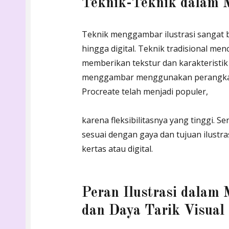
Teknik-Teknik dalam 
Teknik menggambar ilustrasi sangat ber
hingga digital. Teknik tradisional menca
memberikan tekstur dan karakteristik un
menggambar menggunakan perangkat l
Procreate telah menjadi populer,
karena fleksibilitasnya yang tinggi. S
sesuai dengan gaya dan tujuan ilustras
kertas atau digital.
Peran Ilustrasi dalam 
dan Daya Tarik Visual