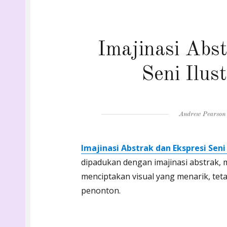
Imajinasi Abs
Seni Ilus
Author
Andrew Pearson
Imajinasi Abstrak dan Ekspresi Seni 
dipadukan dengan imajinasi abstrak, 
menciptakan visual yang menarik, tet
penonton.