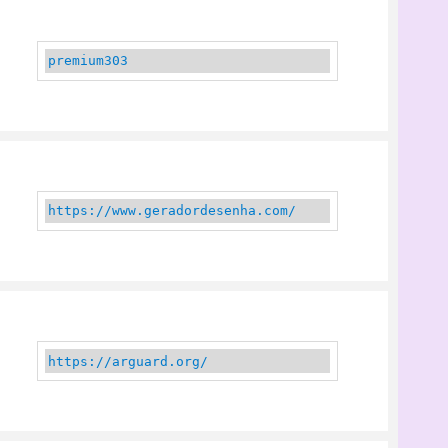
premium303
https://www.geradordesenha.com/
https://arguard.org/