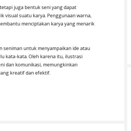
 tetapi juga bentuk seni yang dapat
rik visual suatu karya. Penggunaan warna,
i membantu menciptakan karya yang menarik
kan seniman untuk menyampaikan ide atau
u kata-kata. Oleh karena itu, ilustrasi
seni dan komunikasi, memungkinkan
ng kreatif dan efektif.