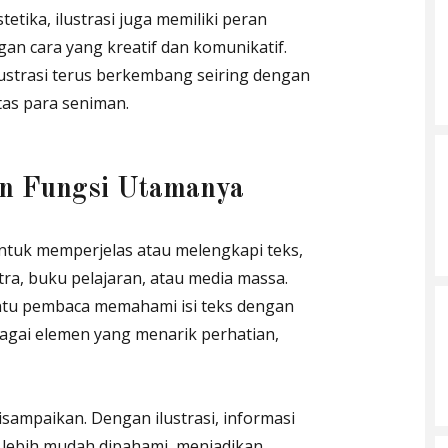
etika, ilustrasi juga memiliki peran
n cara yang kreatif dan komunikatif.
ilustrasi terus berkembang seiring dengan
tas para seniman.
dan Fungsi Utamanya
untuk memperjelas atau melengkapi teks,
tra, buku pelajaran, atau media massa.
ntu pembaca memahami isi teks dengan
ebagai elemen yang menarik perhatian,
sampaikan. Dengan ilustrasi, informasi
 lebih mudah dipahami, menjadikan