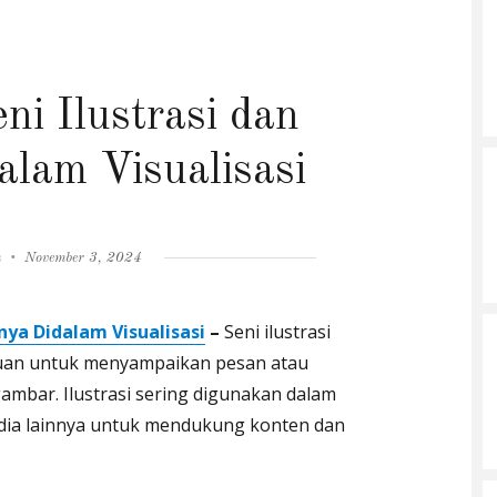
i Ilustrasi dan
lam Visualisasi
Posted
n
November 3, 2024
on
ya Didalam Visualisasi
–
Seni ilustrasi
ujuan untuk menyampaikan pesan atau
mbar. Ilustrasi sering digunakan dalam
edia lainnya untuk mendukung konten dan