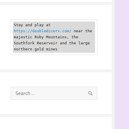
Stay and play at 
https://doubledicerv.com/
 near the 
majestic Ruby Mountains, the 
Southfork Reservoir and the large 
northern gold mines
SEARCH
Search
for: