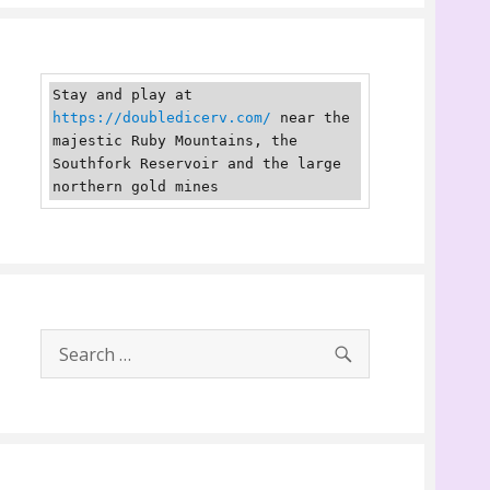
Stay and play at 
https://doubledicerv.com/
 near the 
majestic Ruby Mountains, the 
Southfork Reservoir and the large 
northern gold mines
SEARCH
Search
for: