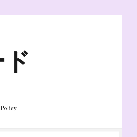
ード
Policy