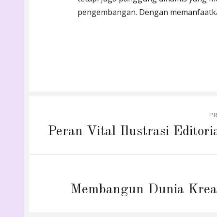
pengembangan. Dengan memanfaatkan
Post
P
navigation
Previous
Peran Vital Ilustrasi Editor
post:
Next
Membangun Dunia Kreat
post: