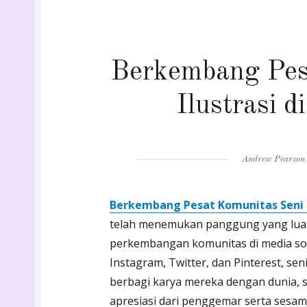
Berkembang Pes
Ilustrasi d
Author
Andrew Pearson
Berkembang Pesat Komunitas Seni Il
telah menemukan panggung yang luas
perkembangan komunitas di media sos
Instagram, Twitter, dan Pinterest, se
berbagi karya mereka dengan dunia,
apresiasi dari penggemar serta sesam