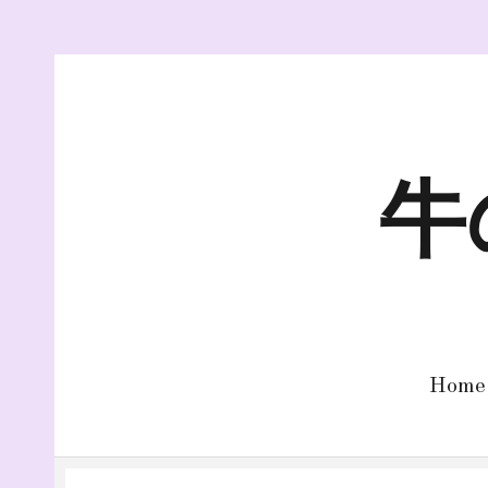
牛
Home