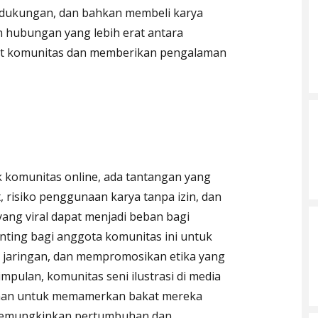
 dukungan, dan bahkan membeli karya
n hubungan yang lebih erat antara
t komunitas dan memberikan pengalaman
 komunitas online, ada tantangan yang
, risiko penggunaan karya tanpa izin, dan
ang viral dapat menjadi beban bagi
enting bagi anggota komunitas ini untuk
jaringan, dan mempromosikan etika yang
mpulan, komunitas seni ilustrasi di media
iman untuk memamerkan bakat mereka
 memungkinkan pertumbuhan dan