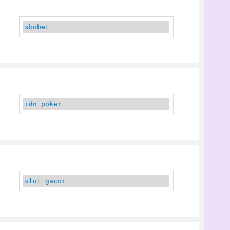
sbobet
idn poker
slot gacor