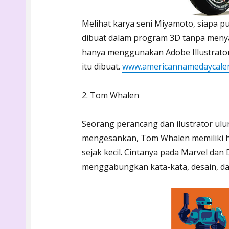
Melihat karya seni Miyamoto, siapa p
dibuat dalam program 3D tanpa menyad
hanya menggunakan Adobe Illustrato
itu dibuat.
www.americannamedaycale
2. Tom Whalen
Seorang perancang dan ilustrator ulu
mengesankan, Tom Whalen memiliki h
sejak kecil. Cintanya pada Marvel dan
menggabungkan kata-kata, desain, da