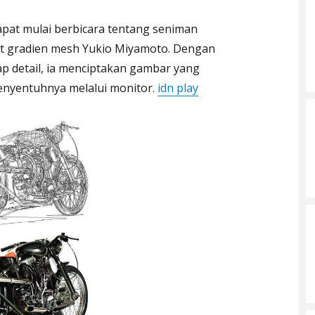
apat mulai berbicara tentang seniman
at gradien mesh Yukio Miyamoto. Dengan
dap detail, ia menciptakan gambar yang
menyentuhnya melalui monitor.
idn play