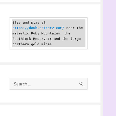
Stay and play at 
https://doubledicerv.com/
 near the 
majestic Ruby Mountains, the 
Southfork Reservoir and the large 
northern gold mines
SEARCH
Search
for: