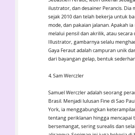
ilustrator, dan desainer Perancis. Di
sejak 2010 dan telah bekerja untuk ba
mode, dan pakaian jalanan. Apakah ia 
melalui pensil dan akrilik, atau secar
Illustrator, gambarnya selalu mengh
Gaya Feraut adalah campuran unik dar
dari bayangan gelap, bentuk sederhana
4. Sam Werczler
Samuel Werczler adalah seorang peranc
Brasil. Menjadi lulusan Fine di Sao P
York, ia menggabungkan keterampila
tentang periklanan hingga mencapai 
bersemangat, sering surealis dan sel
alirannya. Seniman ini juga bekerja di