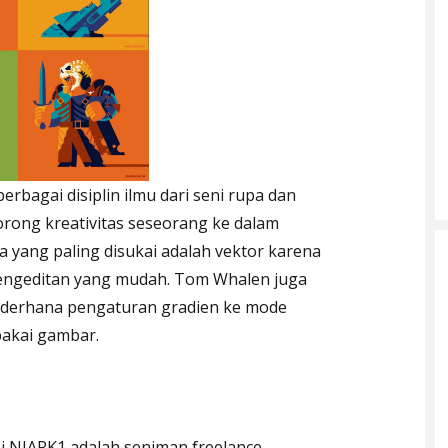
rbagai disiplin ilmu dari seni rupa dan
rong kreativitas seseorang ke dalam
 yang paling disukai adalah vektor karena
n pengeditan yang mudah. Tom Whalen juga
ederhana pengaturan gradien ke mode
pakai gambar.
ai NIARK1 adalah seniman freelance,