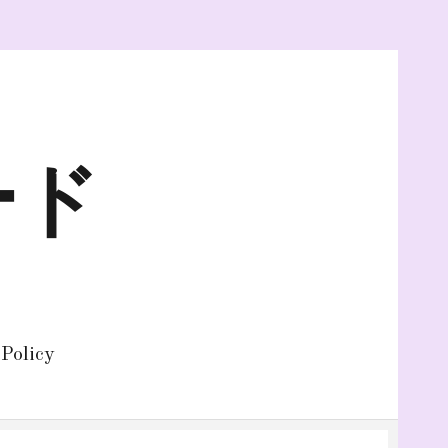
ード
Policy