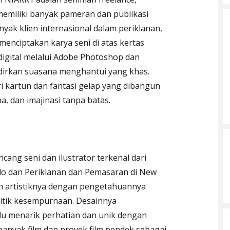
a memiliki banyak pameran dan publikasi
nyak klien internasional dalam periklanan,
menciptakan karya seni di atas kertas
a digital melalui Adobe Photoshop dan
adirkan suasana menghantui yang khas.
i kartun dan fantasi gelap yang dibangun
, dan imajinasi tanpa batas.
ang seni dan ilustrator terkenal dari
aulo dan Periklanan dan Pemasaran di New
n artistiknya dengan pengetahuannya
titik kesempurnaan. Desainnya
alu menarik perhatian dan unik dengan
 banyak film dan proyek film pendek sebagai