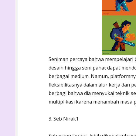
Seniman percaya bahwa mempelajari be
desain hingga seni pahat dapat mendo
berbagai medium. Namun, platformnya
fleksibilitasnya dalam alur kerja da
berbagi bahwa dia menyukai teknik s
multiplikasi karena menambah masa 
3. Seb Nirak1
Sebastien Feraut, lebih dikenal sebag