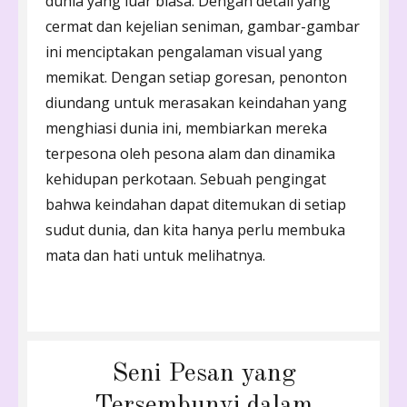
dunia yang luar biasa. Dengan detail yang
cermat dan kejelian seniman, gambar-gambar
ini menciptakan pengalaman visual yang
memikat. Dengan setiap goresan, penonton
diundang untuk merasakan keindahan yang
menghiasi dunia ini, membiarkan mereka
terpesona oleh pesona alam dan dinamika
kehidupan perkotaan. Sebuah pengingat
bahwa keindahan dapat ditemukan di setiap
sudut dunia, dan kita hanya perlu membuka
mata dan hati untuk melihatnya.
Seni Pesan yang
Tersembunyi dalam