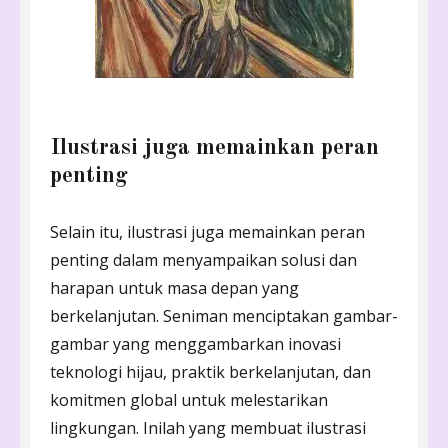
Ilustrasi juga memainkan peran
penting
Selain itu, ilustrasi juga memainkan peran
penting dalam menyampaikan solusi dan
harapan untuk masa depan yang
berkelanjutan. Seniman menciptakan gambar-
gambar yang menggambarkan inovasi
teknologi hijau, praktik berkelanjutan, dan
komitmen global untuk melestarikan
lingkungan. Inilah yang membuat ilustrasi