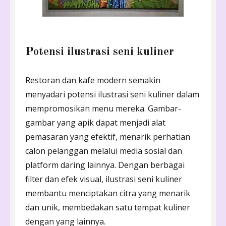
Potensi ilustrasi seni kuliner
Restoran dan kafe modern semakin
menyadari potensi ilustrasi seni kuliner dalam
mempromosikan menu mereka. Gambar-
gambar yang apik dapat menjadi alat
pemasaran yang efektif, menarik perhatian
calon pelanggan melalui media sosial dan
platform daring lainnya. Dengan berbagai
filter dan efek visual, ilustrasi seni kuliner
membantu menciptakan citra yang menarik
dan unik, membedakan satu tempat kuliner
dengan yang lainnya.