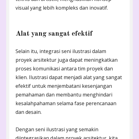
visual yang lebih kompleks dan inovatif.
Alat yang sangat efektif
Selain itu, integrasi seni ilustrasi dalam
proyek arsitektur juga dapat meningkatkan
proses komunikasi antara tim proyek dan
klien. Ilustrasi dapat menjadi alat yang sangat
efektif untuk menjembatani kesenjangan
pemahaman dan membantu menghindari
kesalahpahaman selama fase perencanaan
dan desain.
Dengan seni ilustrasi yang semakin
diintegrasikan dalam proyek arsitektur, kita