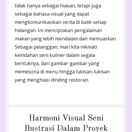
tidak hanya sebagai hiasan, tetapi juga
sebagai bahasa visual yang dapat
mengkomunikasikan cerita di balik setiap
hidangan. Ini menciptakan pengalaman
makan yang lebih mendalam dan memuaskan.
Sebagai pelanggan, mari kita nikmati
keindahan seni kuliner dalam segala
bentuknya, dari gambar-gambar yang
memesona di menu hingga lukisan-lukisan
yang menghiasi dinding restoran.
Harmoni Visual Seni
Ilustrasi Dalam Proyek