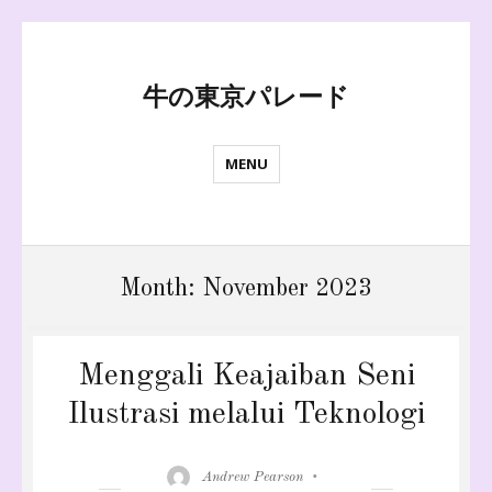
牛の東京パレード
MENU
Month:
November 2023
Menggali Keajaiban Seni
Ilustrasi melalui Teknologi
Author
Posted
Andrew Pearson