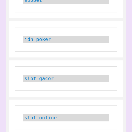
sbobet
idn poker
slot gacor
slot online