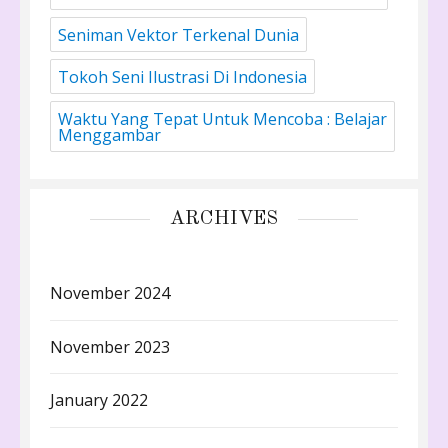
Seniman Vektor Terkenal Dunia
Tokoh Seni Ilustrasi Di Indonesia
Waktu Yang Tepat Untuk Mencoba : Belajar
Menggambar
ARCHIVES
November 2024
November 2023
January 2022