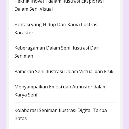
Teknik Inovatif dalam Ilustrasi Eksplorasi
Dalam Seni Visual
Fantasi yang Hidup Dari Karya Ilustrasi
Karakter
Keberagaman Dalam Seni Ilustrasi Dari
Seniman
Pameran Seni Ilustrasi Dalam Virtual dan Fisik
Menyampaikan Emosi dan Atmosfer dalam
Karya Seni
Kolaborasi Seniman Ilustrasi Digital Tanpa
Batas