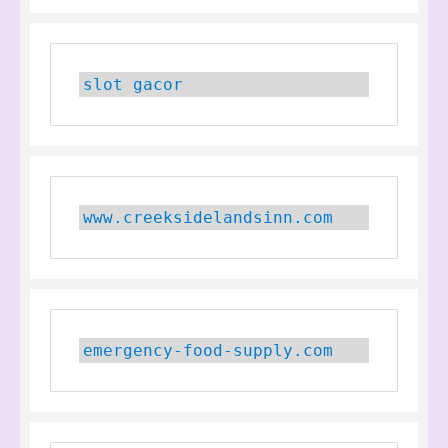
slot gacor
www.creeksidelandsinn.com
emergency-food-supply.com