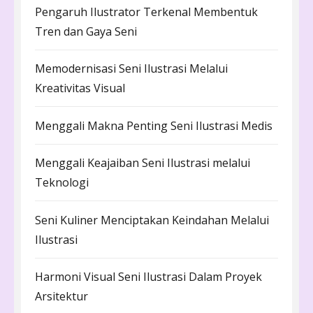
Pengaruh Ilustrator Terkenal Membentuk
Tren dan Gaya Seni
Memodernisasi Seni Ilustrasi Melalui
Kreativitas Visual
Menggali Makna Penting Seni Ilustrasi Medis
Menggali Keajaiban Seni Ilustrasi melalui
Teknologi
Seni Kuliner Menciptakan Keindahan Melalui
Ilustrasi
Harmoni Visual Seni Ilustrasi Dalam Proyek
Arsitektur